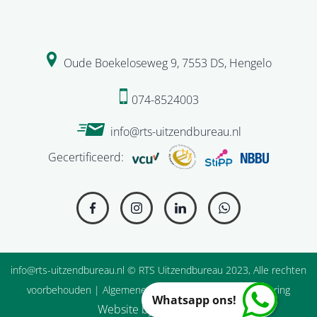
Oude Boekeloseweg 9
,
7553 DS
,
Hengelo
074-8524003
info@rts-uitzendbureau.nl
Gecertificeerd:
info@rts-uitzendbureau.nl
© RTS Uitzendbureau 2023, Alle rechten
voorbehouden |
Algemene Voorwaarden
|
Privacyverklaring
Whatsapp ons!
Website by