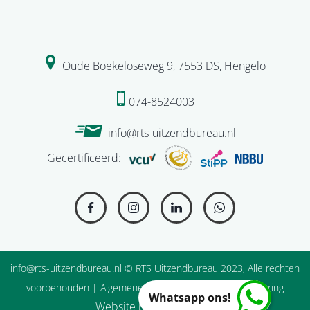
Oude Boekeloseweg 9
,
7553 DS
,
Hengelo
074-8524003
info@rts-uitzendbureau.nl
Gecertificeerd:
info@rts-uitzendbureau.nl
© RTS Uitzendbureau 2023, Alle rechten
voorbehouden |
Algemene Voorwaarden
|
Privacyverklaring
Whatsapp ons!
Website by