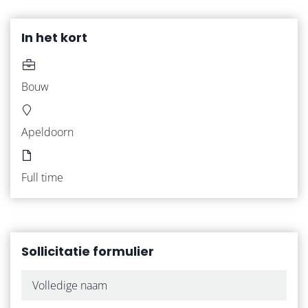
HOME
In het kort
VACATURES
Bouw
WERKNEMERS
Apeldoorn
WERKGEVERS
Full time
ZZP
OVER ONS
Sollicitatie formulier
ONZE WERKWIJZE